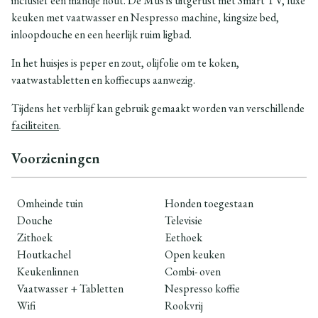
inclusief één mandje hout. De Mus is uitgerust met Smart TV, luxe
keuken met vaatwasser en Nespresso machine, kingsize bed,
inloopdouche en een heerlijk ruim ligbad.
In het huisjes is peper en zout, olijfolie om te koken,
vaatwastabletten en koffiecups aanwezig.
Tijdens het verblijf kan gebruik gemaakt worden van verschillende
faciliteiten
.
Voorzieningen
Omheinde tuin
Honden toegestaan
Douche
Televisie
Zithoek
Eethoek
Houtkachel
Open keuken
Keukenlinnen
Combi- oven
Vaatwasser + Tabletten
Nespresso koffie
Wifi
Rookvrij