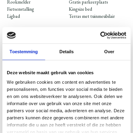
Rookmelder
Gratis parkeerplaats
Fietsenstalling
Kingsize bed
Ligbad
Terras met tuinmeubilair
Praktische informatie
Op elk gewenste dag kan gearriveerd en uitgecheckt worden, het
Toestemming
Details
Over
aantal minimale nachten bedraagt 2. Inchecken kan vanaf 15 uur
en uitchecken voor 10 uur. Mocht het niet mogelijk zijn om voor
18u in te checken laat het ons weten! Het hoogseizoen start in
Deze website maakt gebruik van cookies
april en eindigt in september.
We gebruiken cookies om content en advertenties te
personaliseren, om functies voor social media te bieden
Prijs is inclusief keukenlinnen en eindschoonmaak.
en om ons websiteverkeer te analyseren. Ook delen we
Als je eigen bedlinnen mee wilt nemen houd dan rekening met de
informatie over uw gebruik van onze site met onze
afmeting van het bed 160x200cm en laken 220x240cm.
partners voor social media, adverteren en analyse. Deze
partners kunnen deze gegevens combineren met andere
Toeristenbelasting bedraagt in Gemeente Dinkelland € 1,20 euro
informatie die u aan ze heeft verstrekt of die ze hebben
per persoon per nacht.
verzameld op basis van uw gebruik van hun services.